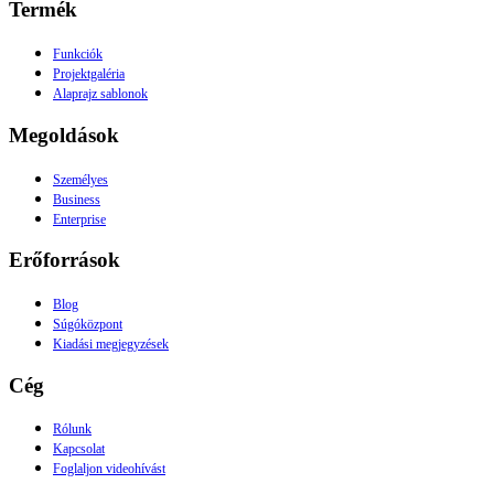
Termék
Funkciók
Projektgaléria
Alaprajz sablonok
Megoldások
Személyes
Business
Enterprise
Erőforrások
Blog
Súgóközpont
Kiadási megjegyzések
Cég
Rólunk
Kapcsolat
Foglaljon videohívást