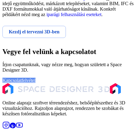
idejű együttműködést, márkázott telepítéseket, valamint BIM, IFC és
DXF formátumokkal való átjárhatóságot kínálnak. Konkrét
példákért nézd meg az
iparági felhasználási eseteket
.
Kezdj el tervezni 3D-ben
Vegye fel velünk a kapcsolatot
Írjon csapatunknak, vagy nézze meg, hogyan született a Space
Designer 3D.
Kapcsolatfelvétel
A történetünk
Online alaprajz szoftver térrendezéshez, belsőépítészethez és 3D
vizualizációhoz. Rajzoljon alaprajzot, rendezzen be szobákat és
készítsen fotórealisztikus képeket.