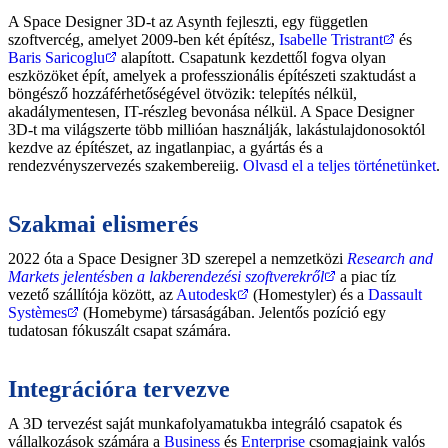
A Space Designer 3D-t az Asynth fejleszti, egy független
szoftvercég, amelyet 2009-ben két építész,
Isabelle Tristrant
és
Baris Saricoglu
alapított. Csapatunk kezdettől fogva olyan
eszközöket épít, amelyek a professzionális építészeti szaktudást a
böngésző hozzáférhetőségével ötvözik: telepítés nélkül,
akadálymentesen, IT-részleg bevonása nélkül. A Space Designer
3D-t ma világszerte több millióan használják, lakástulajdonosoktól
kezdve az építészet, az ingatlanpiac, a gyártás és a
rendezvényszervezés szakembereiig.
Olvasd el a teljes történetünket
.
Szakmai elismerés
2022 óta a Space Designer 3D szerepel a nemzetközi
Research and
Markets jelentésben a lakberendezési szoftverekről
a piac tíz
vezető szállítója között, az
Autodesk
(Homestyler) és a
Dassault
Systèmes
(Homebyme) társaságában. Jelentős pozíció egy
tudatosan fókuszált csapat számára.
Integrációra tervezve
A 3D tervezést saját munkafolyamatukba integráló csapatok és
vállalkozások számára a
Business
és
Enterprise
csomagjaink valós