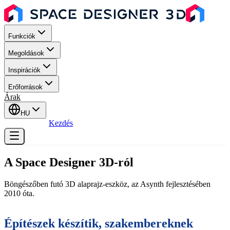
Funkciók
Megoldások
Inspirációk
Erőforrások
Árak
HU
Bejelentkezés
Kezdés
A Space Designer 3D-ról
Böngészőben futó 3D alaprajz-eszköz, az Asynth fejlesztésében
2010 óta.
Építészek készítik, szakembereknek