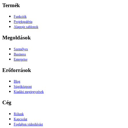
Termék
Funkciók
Projektgaléria
Alaprajz sablonok
Megoldások
Személyes
Business
Enterprise
Erőforrások
Blog
Súgóközpont
Kiadási megjegyzések
Cég
Rólunk
Kapcsolat
Foglaljon videohívást