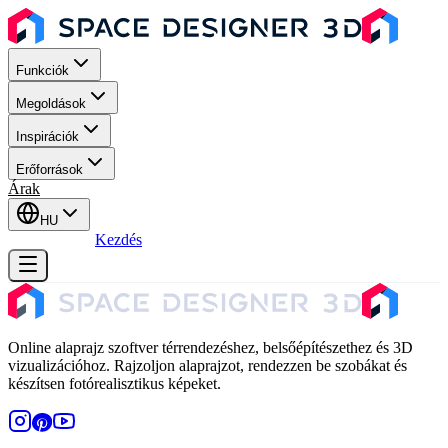
Funkciók
Megoldások
Inspirációk
Erőforrások
Árak
HU
Bejelentkezés
Kezdés
Online alaprajz szoftver térrendezéshez, belsőépítészethez és 3D
vizualizációhoz. Rajzoljon alaprajzot, rendezzen be szobákat és
készítsen fotórealisztikus képeket.