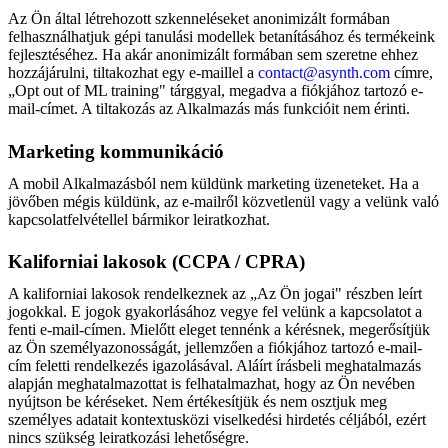
Az Ön által létrehozott szkenneléseket anonimizált formában
felhasználhatjuk gépi tanulási modellek betanításához és termékeink
fejlesztéséhez. Ha akár anonimizált formában sem szeretne ehhez
hozzájárulni, tiltakozhat egy e-maillel a
contact@asynth.com
címre,
„Opt out of ML training" tárggyal, megadva a fiókjához tartozó e-
mail-címet. A tiltakozás az Alkalmazás más funkcióit nem érinti.
Marketing kommunikáció
A mobil Alkalmazásból nem küldünk marketing üzeneteket. Ha a
jövőben mégis küldünk, az e-mailről közvetlenül vagy a velünk való
kapcsolatfelvétellel bármikor leiratkozhat.
Kaliforniai lakosok (CCPA / CPRA)
A kaliforniai lakosok rendelkeznek az „Az Ön jogai" részben leírt
jogokkal. E jogok gyakorlásához vegye fel velünk a kapcsolatot a
fenti e-mail-címen. Mielőtt eleget tennénk a kérésnek, megerősítjük
az Ön személyazonosságát, jellemzően a fiókjához tartozó e-mail-
cím feletti rendelkezés igazolásával. Aláírt írásbeli meghatalmazás
alapján meghatalmazottat is felhatalmazhat, hogy az Ön nevében
nyújtson be kéréseket. Nem értékesítjük és nem osztjuk meg
személyes adatait kontextusközi viselkedési hirdetés céljából, ezért
nincs szükség leiratkozási lehetőségre.