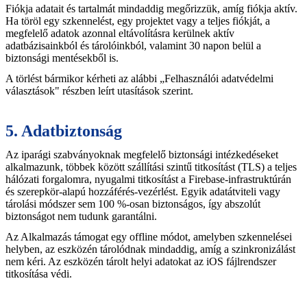
Fiókja adatait és tartalmát mindaddig megőrizzük, amíg fiókja aktív.
Ha töröl egy szkennelést, egy projektet vagy a teljes fiókját, a
megfelelő adatok azonnal eltávolításra kerülnek aktív
adatbázisainkból és tárolóinkból, valamint 30 napon belül a
biztonsági mentésekből is.
A törlést bármikor kérheti az alábbi „Felhasználói adatvédelmi
választások" részben leírt utasítások szerint.
5. Adatbiztonság
Az iparági szabványoknak megfelelő biztonsági intézkedéseket
alkalmazunk, többek között szállítási szintű titkosítást (TLS) a teljes
hálózati forgalomra, nyugalmi titkosítást a Firebase-infrastruktúrán
és szerepkör-alapú hozzáférés-vezérlést. Egyik adatátviteli vagy
tárolási módszer sem 100 %-osan biztonságos, így abszolút
biztonságot nem tudunk garantálni.
Az Alkalmazás támogat egy offline módot, amelyben szkennelései
helyben, az eszközén tárolódnak mindaddig, amíg a szinkronizálást
nem kéri. Az eszközén tárolt helyi adatokat az iOS fájlrendszer
titkosítása védi.