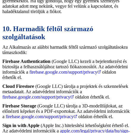
gyermekektől. Ha úgy gondolja, hogy egy gyermek személyes
adatokat adott meg nekünk, vegye fel velünk a kapcsolatot, és
haladéktalanul töröljük a fiókot.
10. Harmadik féltől származó
szolgáltatások
Az Alkalmazás az alábbi harmadik féltől származó szolgáltatásokra
támaszkodik:
Firebase Authentication
(Google LLC) kezeli a bejelentkezést és
biztosítja a felhasználójához tartozó fiókazonosítót. Az adatvédelmi
információk a
firebase.google.com/support/privacy
oldalon
érhetők el.
Cloud Firestore
(Google LLC) tárolja a projektek és szkennelések
metaadatait. Az adatvédelmi információk a
firebase.google.com/support/privacy
oldalon érhetők el.
Firebase Storage
(Google LLC) tárolja a 3D-modellfájlokat, az
előnézeti képeket és a PDF-exportokat. Az adatvédelmi információk
a
firebase.google.com/support/privacy
oldalon érhetők el.
Sign in with Apple
(Apple Inc.) hitelesítési lehetőségként érhető el.
Az adatvédelmi információk a
apple.com/legal/privacy/data/hu/sign-