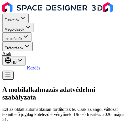
Funkciók
Megoldások
Inspirációk
Erőforrások
Árak
HU
Bejelentkezés
Kezdés
A mobilalkalmazás adatvédelmi
szabályzata
Ezt az oldalt automatikusan fordították le. Csak az angol változat
tekinthető jogilag kötelező érvényűnek. Utolsó frissítés: 2026. május
21.