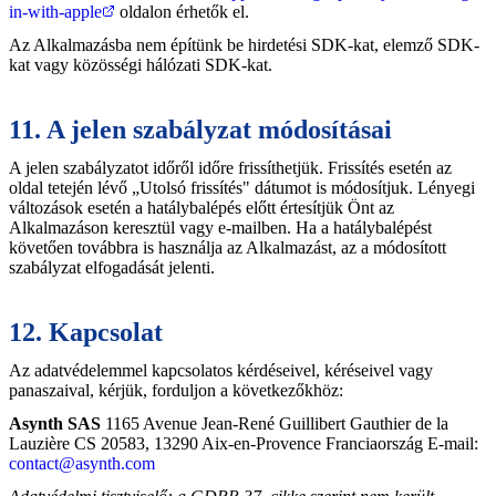
in-with-apple
oldalon érhetők el.
Az Alkalmazásba nem építünk be hirdetési SDK-kat, elemző SDK-
kat vagy közösségi hálózati SDK-kat.
11. A jelen szabályzat módosításai
A jelen szabályzatot időről időre frissíthetjük. Frissítés esetén az
oldal tetején lévő „Utolsó frissítés" dátumot is módosítjuk. Lényegi
változások esetén a hatálybalépés előtt értesítjük Önt az
Alkalmazáson keresztül vagy e-mailben. Ha a hatálybalépést
követően továbbra is használja az Alkalmazást, az a módosított
szabályzat elfogadását jelenti.
12. Kapcsolat
Az adatvédelemmel kapcsolatos kérdéseivel, kéréseivel vagy
panaszaival, kérjük, forduljon a következőkhöz:
Asynth SAS
1165 Avenue Jean-René Guillibert Gauthier de la
Lauzière CS 20583, 13290 Aix-en-Provence Franciaország E-mail:
contact@asynth.com