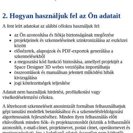
2. Hogyan használjuk fel az Ön adatait
A fent leírt adatokat az alábbi célokra használjuk fel:
az Ön azonosítása és fiókja biztonságának megőrzése
projektjeinek és szkenneléseinek szinkronizálása az eszközei
között
előnézetek, alaprajzok és PDF-exportok generálása a
szkennelésekből
a megosztási kód funkció biztosítása, amellyel projektjét a
Space Designer 3D webes verziójába importálhatja
összeomlások és manuálisan jelentett működési hibák
kivizsgálása
jogi kötelezettségek teljesítése
Adatait nem használjuk hirdetési, profilalkotási vagy
viselkedéselemzési célokra.
A létrehozott szkenneléseit anonimizált formában felhasználhatjuk
gépi tanulási modellek betanításához és a szkennelésfeldolgozási
algoritmusaink fejlesztéséhez. Minden ilyen felhasználás előtt
eltávolítunk minden fiók- és projektazonosítót (köztük a felhasználói
azonosítót, e-mail-címet, projektnevet, postai címet, operátornevet és
megjegyzéseket), így a keletkező adatok ésszerűen nem köthetők