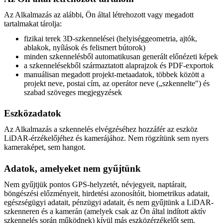
Az Alkalmazás az alábbi, Ön által létrehozott vagy megadott
tartalmakat tárolja:
fizikai terek 3D-szkennelései (helyiséggeometria, ajtók,
ablakok, nyílások és felismert bútorok)
minden szkennelésből automatikusan generált előnézeti képek
a szkennelésekből származtatott alaprajzok és PDF-exportok
manuálisan megadott projekt-metaadatok, többek között a
projekt neve, postai cím, az operátor neve („szkennelte") és
szabad szöveges megjegyzések
Eszközadatok
Az Alkalmazás a szkennelés elvégzéséhez hozzáfér az eszköz
LiDAR-érzékelőjéhez és kamerájához. Nem rögzítünk sem nyers
kameraképet, sem hangot.
Adatok, amelyeket nem gyűjtünk
Nem gyűjtjük pontos GPS-helyzetét, névjegyeit, naptárait,
böngészési előzményeit, hirdetési azonosítóit, biometrikus adatait,
egészségügyi adatait, pénzügyi adatait, és nem gyűjtünk a LiDAR-
szkenneren és a kamerán (amelyek csak az Ön által indított aktív
szkennelés során működnek) kívül más eszközérzékelőt sem.