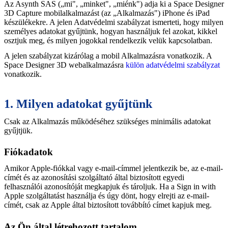
Az Asynth SAS („mi", „minket", „miénk") adja ki a Space Designer
3D Capture mobilalkalmazást (az „Alkalmazás") iPhone és iPad
készülékekre. A jelen Adatvédelmi szabályzat ismerteti, hogy milyen
személyes adatokat gyűjtünk, hogyan használjuk fel azokat, kikkel
osztjuk meg, és milyen jogokkal rendelkezik velük kapcsolatban.
A jelen szabályzat kizárólag a mobil Alkalmazásra vonatkozik. A
Space Designer 3D webalkalmazásra
külön adatvédelmi szabályzat
vonatkozik.
1. Milyen adatokat gyűjtünk
Csak az Alkalmazás működéséhez szükséges minimális adatokat
gyűjtjük.
Fiókadatok
Amikor Apple-fiókkal vagy e-mail-címmel jelentkezik be, az e-mail-
címét és az azonosítási szolgáltató által biztosított egyedi
felhasználói azonosítóját megkapjuk és tároljuk. Ha a Sign in with
Apple szolgáltatást használja és úgy dönt, hogy elrejti az e-mail-
címét, csak az Apple által biztosított továbbító címet kapjuk meg.
Az Ön által létrehozott tartalom