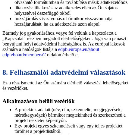
olvasható formátumban és továbbítása másik adatkezelőhöz
tiltakozás: tiltakozás az adatkezelés ellen az Ön sajátos
helyzetével összefüggő okból
hozzájárulás visszavonása: bármikor visszavonhatja
hozzájárulását, ha az adatkezelés azon alapul
Bármely jog gyakorlásához vegye fel velünk a kapcsolatot a
„Kapcsolat" részben megadott elérhetőségeken. Joga van panaszt
benyújtani helyi adatvédelmi hatóságához is. Az európai lakosok
számára a hatóságok listája a
edpb.europa.eu/about-
edpb/board/members
oldalon érhető el.
8. Felhasználói adatvédelmi választások
Ez a rész ismerteti az Ön számára elérhető választási lehetőségeket
és vezérlőket.
Alkalmazáson belüli vezérlők
A projektek adatait (név, cím, szkennelte, megjegyzések,
mértékegységek) bármikor megtekintheti és szerkesztheti a
projekt részletei képernyőn.
Egy projekt egyes szkenneléseit vagy egy teljes projektet
törölhet a projektlistából.