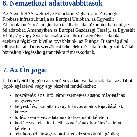
6. Nemzetközi adattovábbítások
Az Asynth SAS székhelye Franciaországban van. A Google
Firebase infrastruktúrája az Európai Unióban, az Egyesült
Államokban és más régiókban található adatközpontokban dolgoz
fel adatokat. Amennyiben az Európai Gazdasági Térség, az Egyesült
Királyság vagy Svájc lakosaira vonatkozó személyes adatokat
ezeken a régiókon kívülre továbbítunk, az Európai Bizottság által
elfogadott általános szerződési feltételekre és adatfeldolgozóink által
biztosított kiegészítő garanciákra támaszkodunk.
7. Az Ön jogai
Lakóhelyétől függően a személyes adataival kapcsolatban az alábbi
jogok egészével vagy egy részével rendelkezhet:
hozzáférés: az Önről tárolt személyes adatok másolatának
megszerzése
helyesbítés: pontatlan vagy hiányos adatok kijavításának
kérése
törlés: személyes adatainak törlése iránti kérelem
korlátozás: adatainak felhasználásának korlátozása iránti
kérelem
adathordozhatóság: adatok átvétele strukturált, gépileg