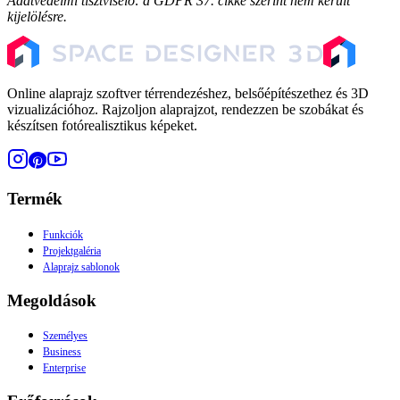
Adatvédelmi tisztviselő: a GDPR 37. cikke szerint nem került
kijelölésre.
Online alaprajz szoftver térrendezéshez, belsőépítészethez és 3D
vizualizációhoz. Rajzoljon alaprajzot, rendezzen be szobákat és
készítsen fotórealisztikus képeket.
Termék
Funkciók
Projektgaléria
Alaprajz sablonok
Megoldások
Személyes
Business
Enterprise