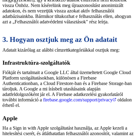
vissza Önhöz. Nem kísérelünk meg újraazonosítást anonimizált
adatokon, és nem vezetjük vissza azokat aktív felhasználói
adatbázisainkba. Bármikor tiltakozhat e felhasználás ellen, ahogyan
azt a „Felhasználói adatvédelmi választások" rész leírja.
3. Hogyan osztjuk meg az Ön adatait
Adatait kizárólag az alábbi címzettkategóriákkal osztjuk meg:
Infrastruktúra-szolgáltatók
Fiókját és tartalmait a Google LLC által üzemeltetett Google Cloud
Platform szolgáltatásokban, különösen a Firebase
Authenticationban, a Cloud Firestore-ban és a Firebase Storage-ban
tároljuk. A Google a mi írásbeli utasításaink alapján
adatfeldolgozóként jár el. A Firebase adatkezelési gyakorlatáról
további információ a
firebase.google.com/support/privacy
oldalon
érhető el.
Apple
Ha a Sign in with Apple szolgáltatást használja, az Apple kezeli a
hitelesítési cserét, és átláthatatlan felhasználói azonosítót, valamint az