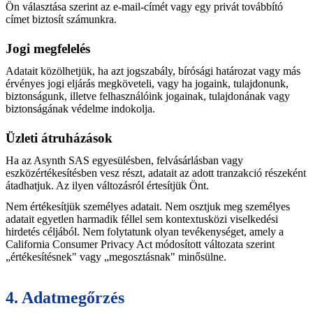
Ön választása szerint az e-mail-címét vagy egy privát továbbító
címet biztosít számunkra.
Jogi megfelelés
Adatait közölhetjük, ha azt jogszabály, bírósági határozat vagy más
érvényes jogi eljárás megköveteli, vagy ha jogaink, tulajdonunk,
biztonságunk, illetve felhasználóink jogainak, tulajdonának vagy
biztonságának védelme indokolja.
Üzleti átruházások
Ha az Asynth SAS egyesülésben, felvásárlásban vagy
eszközértékesítésben vesz részt, adatait az adott tranzakció részeként
átadhatjuk. Az ilyen változásról értesítjük Önt.
Nem értékesítjük személyes adatait. Nem osztjuk meg személyes
adatait egyetlen harmadik féllel sem kontextusközi viselkedési
hirdetés céljából. Nem folytatunk olyan tevékenységet, amely a
California Consumer Privacy Act módosított változata szerint
„értékesítésnek" vagy „megosztásnak" minősülne.
4. Adatmegőrzés