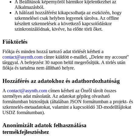
A Beállítások képernyőről bármikor kijelentkezhet az
Alkalmazásból.
A hálózati hozzáférést kikapcsolhatja az eszközén, hogy
szkennelései csak helyben legyenek tárolva. Az offline
készített szkennelések a következő kapcsolódáskor
szinkronizálódnak, kivéve, ha előtte törli őket.
Fióktörlés
Fiókja és minden hozzá tartozó adat törlését kérheti a
contact@asynth.com
címre küldött e-maillel, „Delete my account"
tárggyal. A befejezést 30 napon belül megerősítjük. A törlés után
fiókja és tartalma nem állítható helyre.
Hozzáférés az adatokhoz és adathordozhatóság
A
contact@asynth.com
címen kérheti az Önről tárolt összes
személyes adat másolatát. Az adatokat gépileg olvasható
formátumban biztosítjuk (általában JSON formátumban a projekt- és
szkennelés-metaadatokat, valamint a kapcsolódó 3D-modellfájlokat
USDZ formátumban).
Anonimizált adatok felhasználása
termékfejlesztéshez