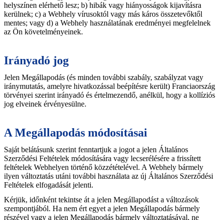
helyszínen elérhető lesz; b) hibák vagy hiányosságok kijavításra
kerülnek; c) a Webhely vírusoktól vagy más káros összetevőktől
mentes; vagy d) a Webhely használatának eredményei megfelelnek
az Ön követelményeinek.
Irányadó jog
Jelen Megállapodás (és minden további szabály, szabályzat vagy
iránymutatás, amelyre hivatkozással beépítésre került) Franciaország
törvényei szerint irányadó és értelmezendő, anélkül, hogy a kollíziós
jog elveinek érvényesülne.
A Megállapodás módosításai
Saját belátásunk szerint fenntartjuk a jogot a jelen Általános
Szerződési Feltételek módosítására vagy lecserélésére a frissített
feltételek Webhelyen történő közzétételével. A Webhely bármely
ilyen változtatás utáni további használata az új Általános Szerződési
Feltételek elfogadását jelenti.
Kérjük, időnként tekintse át a jelen Megállapodást a változások
szempontjából. Ha nem ért egyet a jelen Megállapodás bármely
részével vagy a jelen Megállapodás bármely változtatásával, ne