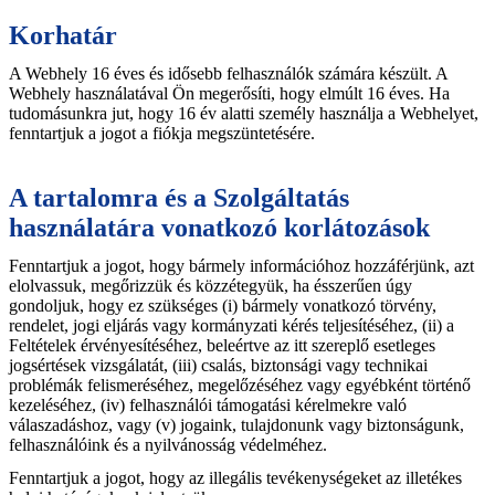
Korhatár
A Webhely 16 éves és idősebb felhasználók számára készült. A
Webhely használatával Ön megerősíti, hogy elmúlt 16 éves. Ha
tudomásunkra jut, hogy 16 év alatti személy használja a Webhelyet,
fenntartjuk a jogot a fiókja megszüntetésére.
A tartalomra és a Szolgáltatás
használatára vonatkozó korlátozások
Fenntartjuk a jogot, hogy bármely információhoz hozzáférjünk, azt
elolvassuk, megőrizzük és közzétegyük, ha ésszerűen úgy
gondoljuk, hogy ez szükséges (i) bármely vonatkozó törvény,
rendelet, jogi eljárás vagy kormányzati kérés teljesítéséhez, (ii) a
Feltételek érvényesítéséhez, beleértve az itt szereplő esetleges
jogsértések vizsgálatát, (iii) csalás, biztonsági vagy technikai
problémák felismeréséhez, megelőzéséhez vagy egyébként történő
kezeléséhez, (iv) felhasználói támogatási kérelmekre való
válaszadáshoz, vagy (v) jogaink, tulajdonunk vagy biztonságunk,
felhasználóink és a nyilvánosság védelméhez.
Fenntartjuk a jogot, hogy az illegális tevékenységeket az illetékes