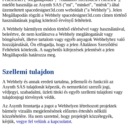
mielőtt használja az Asynth SAS ("mi", "minket", "miénk") által
üzemeltetett spacedesigner3d.com weboldalt ("a Webhely"). Jelen
Megállapodás rögzíti a Webhely spacedesigner3d.com címen történő
használatának jogilag kötelező érvényű feltételeit.
A Webhely bármilyen módon történő elérésével vagy használatával,
beleértve, de nem korlátozva a Webhely meglátogatását vagy
böngészését, illetve tartalom vagy egyéb anyagok Webhelyhez való
hozzájárulását, Ön elfogadja, hogy a jelen Általános Szerződési
Feltételek kötelezik. A nagybetűs kifejezések jelentését a jelen
Megállapodás határozza meg.
Szellemi tulajdon
A Webhely és annak eredeti tartalma, jellemzői és funkciói az
Asynth SAS tulajdonát képezik, és nemzetközi szerzői jogi,
védjegyi, szabadalmi, üzleti titoki és egyéb szellemi tulajdoni vagy
tulajdonjogi törvények védik.
Az Asynth fenntartja a jogot a Webhelyen létrehozott projektek
bármely vizuális megjelenésének előzetes értesítés nélküli
közzétételére. Ha nem szeretné, hogy projektjét közzétegyék,
kérjük,
vegye fel velünk a kapcsolatot
.