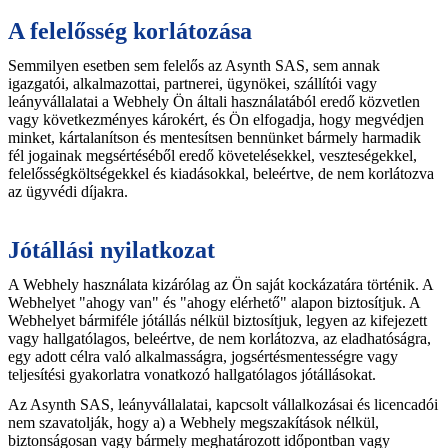
A felelősség korlátozása
Semmilyen esetben sem felelős az Asynth SAS, sem annak
igazgatói, alkalmazottai, partnerei, ügynökei, szállítói vagy
leányvállalatai a Webhely Ön általi használatából eredő közvetlen
vagy következményes károkért, és Ön elfogadja, hogy megvédjen
minket, kártalanítson és mentesítsen bennünket bármely harmadik
fél jogainak megsértéséből eredő követelésekkel, veszteségekkel,
felelősségköltségekkel és kiadásokkal, beleértve, de nem korlátozva
az ügyvédi díjakra.
Jótállási nyilatkozat
A Webhely használata kizárólag az Ön saját kockázatára történik. A
Webhelyet "ahogy van" és "ahogy elérhető" alapon biztosítjuk. A
Webhelyet bármiféle jótállás nélkül biztosítjuk, legyen az kifejezett
vagy hallgatólagos, beleértve, de nem korlátozva, az eladhatóságra,
egy adott célra való alkalmasságra, jogsértésmentességre vagy
teljesítési gyakorlatra vonatkozó hallgatólagos jótállásokat.
Az Asynth SAS, leányvállalatai, kapcsolt vállalkozásai és licencadói
nem szavatolják, hogy a) a Webhely megszakítások nélkül,
biztonságosan vagy bármely meghatározott időpontban vagy