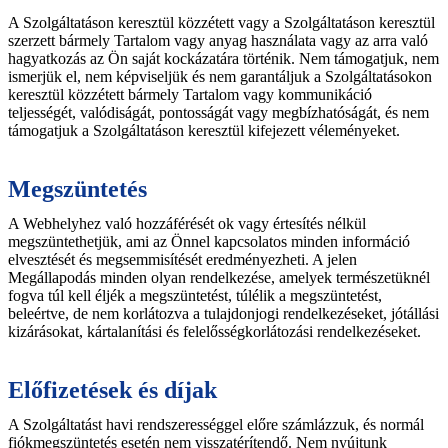
A Szolgáltatáson keresztül közzétett vagy a Szolgáltatáson keresztül
szerzett bármely Tartalom vagy anyag használata vagy az arra való
hagyatkozás az Ön saját kockázatára történik. Nem támogatjuk, nem
ismerjük el, nem képviseljük és nem garantáljuk a Szolgáltatásokon
keresztül közzétett bármely Tartalom vagy kommunikáció
teljességét, valódiságát, pontosságát vagy megbízhatóságát, és nem
támogatjuk a Szolgáltatáson keresztül kifejezett véleményeket.
Megszüntetés
A Webhelyhez való hozzáférését ok vagy értesítés nélkül
megszüntethetjük, ami az Önnel kapcsolatos minden információ
elvesztését és megsemmisítését eredményezheti. A jelen
Megállapodás minden olyan rendelkezése, amelyek természetüknél
fogva túl kell éljék a megszüntetést, túlélik a megszüntetést,
beleértve, de nem korlátozva a tulajdonjogi rendelkezéseket, jótállási
kizárásokat, kártalanítási és felelősségkorlátozási rendelkezéseket.
Előfizetések és díjak
A Szolgáltatást havi rendszerességgel előre számlázzuk, és normál
fiókmegszüntetés esetén nem visszatérítendő. Nem nyújtunk