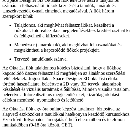
A Space Designer 3D Oktatási fiók lehetővé teszi a tulajdonos
számára a felhasználói fiókok kezelését a tanulók, tanárok és
tanszékvezetők e-mail címeinek megadásával. A fiók három
szerepkört kínál:
Tulajdonos, aki meghívhat felhasználókat, kezelheti a
fiókokat, fotorealisztikus megjelenítésekhez kreditet oszthat ki
és felügyelheti a kifizetéseket.
Menedzser (tanároknak), aki meghívhat felhasználókat és
megtekintheti a kapcsolódó fiókok projektjeit.
Tervező, tanulóknak szánva.
Az Oktatási fiók tulajdonosa köteles biztosítani, hogy a fiókhoz
kapcsolódó összes felhasználó megfeleljen az általános szerződési
feltételeknek. Jogosultak a Space Designer 3D oktatási célokra
történő használatára, beleértve a 2D vagy 3D tervek, alaprajzok
készítését és vizuális tartalmak előállítását. Minden vizuális tartalom,
beleértve a fotorealisztikus megjelenítéseket, kizárólag oktatási
célokra menthető, nyomtatható és letölthető.
Az Oktatási fiók egy óra online képzést tartalmaz, biztosítva az
alapvető eszközöket a tanulókkal hatékonyan kezdődő kurzusokhoz.
Ezen kívül folyamatos támogatás érhető el e-mailben és telefonon
munkaidőben (9-18 óra között, CET).