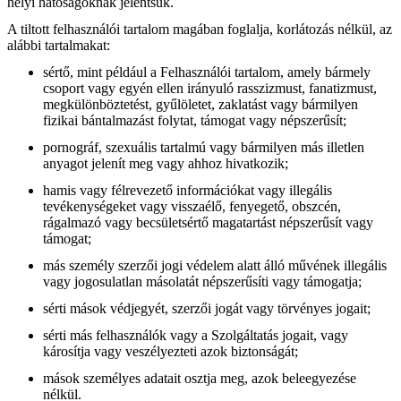
helyi hatóságoknak jelentsük.
A tiltott felhasználói tartalom magában foglalja, korlátozás nélkül, az
alábbi tartalmakat:
sértő, mint például a Felhasználói tartalom, amely bármely
csoport vagy egyén ellen irányuló rasszizmust, fanatizmust,
megkülönböztetést, gyűlöletet, zaklatást vagy bármilyen
fizikai bántalmazást folytat, támogat vagy népszerűsít;
pornográf, szexuális tartalmú vagy bármilyen más illetlen
anyagot jelenít meg vagy ahhoz hivatkozik;
hamis vagy félrevezető információkat vagy illegális
tevékenységeket vagy visszaélő, fenyegető, obszcén,
rágalmazó vagy becsületsértő magatartást népszerűsít vagy
támogat;
más személy szerzői jogi védelem alatt álló művének illegális
vagy jogosulatlan másolatát népszerűsíti vagy támogatja;
sérti mások védjegyét, szerzői jogát vagy törvényes jogait;
sérti más felhasználók vagy a Szolgáltatás jogait, vagy
károsítja vagy veszélyezteti azok biztonságát;
mások személyes adatait osztja meg, azok beleegyezése
nélkül.