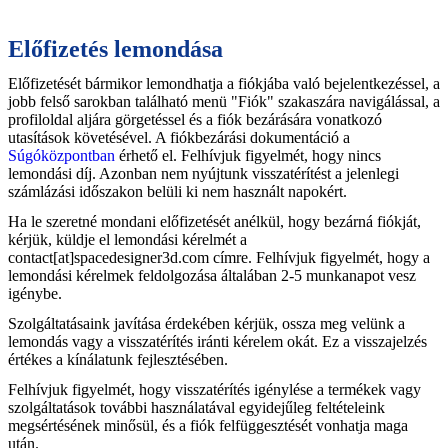
Előfizetés lemondása
Előfizetését bármikor lemondhatja a fiókjába való bejelentkezéssel, a
jobb felső sarokban található menü "Fiók" szakaszára navigálással, a
profiloldal aljára görgetéssel és a fiók bezárására vonatkozó
utasítások követésével. A fiókbezárási dokumentáció a
Súgóközpontban
érhető el. Felhívjuk figyelmét, hogy nincs
lemondási díj. Azonban nem nyújtunk visszatérítést a jelenlegi
számlázási időszakon belüli ki nem használt napokért.
Ha le szeretné mondani előfizetését anélkül, hogy bezárná fiókját,
kérjük, küldje el lemondási kérelmét a
contact[at]spacedesigner3d.com címre. Felhívjuk figyelmét, hogy a
lemondási kérelmek feldolgozása általában 2-5 munkanapot vesz
igénybe.
Szolgáltatásaink javítása érdekében kérjük, ossza meg velünk a
lemondás vagy a visszatérítés iránti kérelem okát. Ez a visszajelzés
értékes a kínálatunk fejlesztésében.
Felhívjuk figyelmét, hogy visszatérítés igénylése a termékek vagy
szolgáltatások további használatával egyidejűleg feltételeink
megsértésének minősül, és a fiók felfüggesztését vonhatja maga
után.