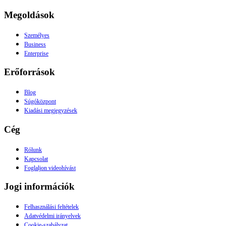
Megoldások
Személyes
Business
Enterprise
Erőforrások
Blog
Súgóközpont
Kiadási megjegyzések
Cég
Rólunk
Kapcsolat
Foglaljon videohívást
Jogi információk
Felhasználási feltételek
Adatvédelmi irányelvek
Cookie-szabályzat